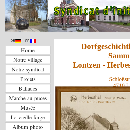
DE
FR
Dorfgeschicht
Home
Samm
Notre village
Lontzen - Herbe
Notre syndicat
Projets
Schloßstr
4710 L
Ballades
Marche au puces
Ed. NELS - Bruxelles ©
Musée
La vieille forge
Album photo