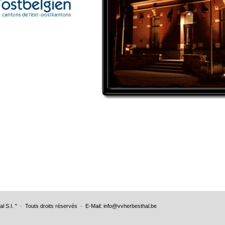
al S.I. " · Touts droits réservés · E-Mail: info@vvherbesthal.be