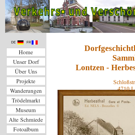
DE
FR
Dorfgeschicht
Home
Samm
Unser Dorf
Lontzen - Herbe
Über Uns
Projekte
Schloßstr
4710 L
Wanderungen
Trödelmarkt
Ed. NELS - Bruxelles ©
Museum
Alte Schmiede
Fotoalbum