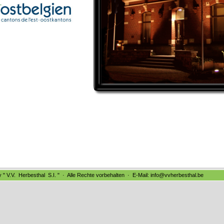
 " V.V. Herbesthal S.I. " · Alle Rechte vorbehalten · E-Mail: info@vvherbesthal.be